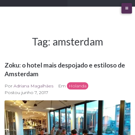
Ir
para
o
conteúdo
Tag:
amsterdam
Zoku: o hotel mais despojado e estiloso de
Amsterdam
Por
Adriana Magalhães
Em
Holanda
Postou
junho 7, 2017