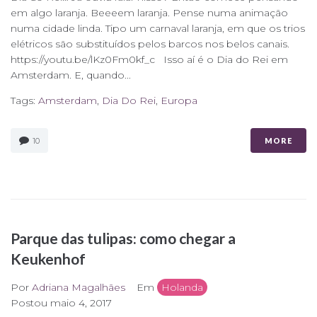
em algo laranja. Beeeem laranja. Pense numa animação
numa cidade linda. Tipo um carnaval laranja, em que os trios
elétricos são substituídos pelos barcos nos belos canais.
https://youtu.be/lKz0Fm0kf_c Isso aí é o Dia do Rei em
Amsterdam. E, quando...
Tags:
Amsterdam
,
Dia Do Rei
,
Europa
10
MORE
Parque das tulipas: como chegar a
Keukenhof
Por
Adriana Magalhães
Em
Holanda
Postou
maio 4, 2017