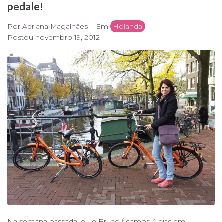
pedale!
Por
Adriana Magalhães
Em
Holanda
Postou
novembro 19, 2012
Na semana passada, eu e Bruno ficamos 4 dias em