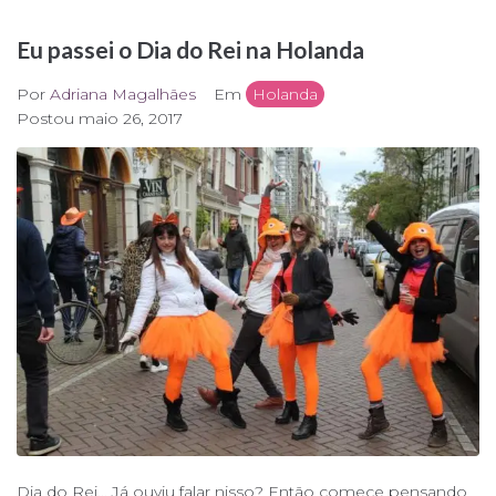
Eu passei o Dia do Rei na Holanda
Por
Adriana Magalhães
Em
Holanda
Postou
maio 26, 2017
Dia do Rei… Já ouviu falar nisso? Então comece pensando