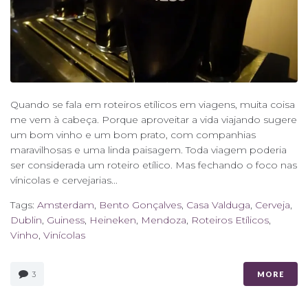
Quando se fala em roteiros etílicos em viagens, muita coisa
me vem à cabeça. Porque aproveitar a vida viajando sugere
um bom vinho e um bom prato, com companhias
maravilhosas e uma linda paisagem. Toda viagem poderia
ser considerada um roteiro etílico. Mas fechando o foco nas
vínicolas e cervejarias...
Tags:
Amsterdam
,
Bento Gonçalves
,
Casa Valduga
,
Cerveja
,
Dublin
,
Guiness
,
Heineken
,
Mendoza
,
Roteiros Etílicos
,
Vinho
,
Vinícolas
3
MORE