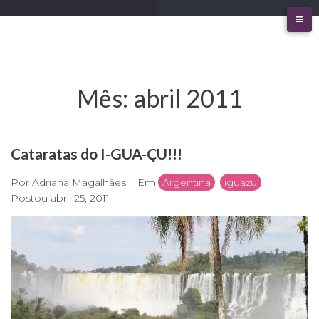
Ir
para
o
conteúdo
Mês:
abril 2011
Cataratas do I-GUA-ÇU!!!
Por
Adriana Magalhães
Em
Argentina
,
iguazu
Postou
abril 25, 2011