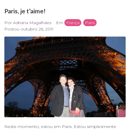
Paris, je t’aime!
Por
Adriana Magalhães
Em
França
,
Paris
Postou
outubro 26, 2011
Neste momento, estou em Paris. Estou simplesmente