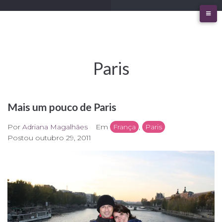
Ir
para
o
conteúdo
Paris
Mais um pouco de Paris
Por
Adriana Magalhães
Em
França
,
Paris
Postou
outubro 29, 2011