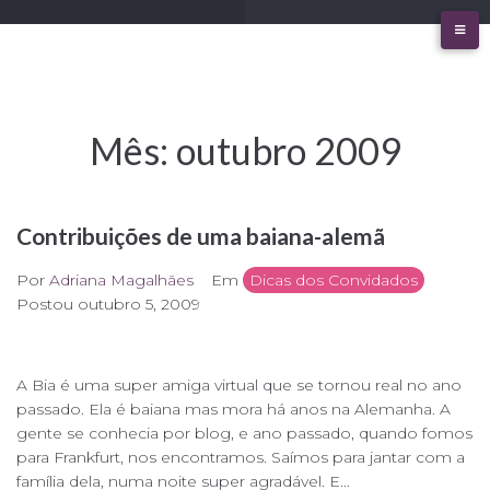
Ir
para
o
conteúdo
Mês:
outubro 2009
Contribuições de uma baiana-alemã
Por
Adriana Magalhães
Em
Dicas dos Convidados
Postou
outubro 5, 2009
A Bia é uma super amiga virtual que se tornou real no ano
passado. Ela é baiana mas mora há anos na Alemanha. A
gente se conhecia por blog, e ano passado, quando fomos
para Frankfurt, nos encontramos. Saímos para jantar com a
família dela, numa noite super agradável. E...