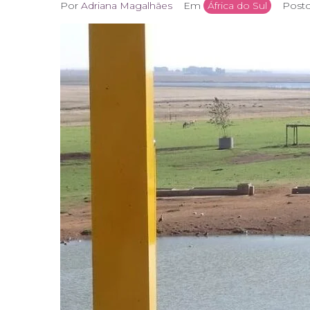
Por
Adriana Magalhães
Em
África do Sul
Post