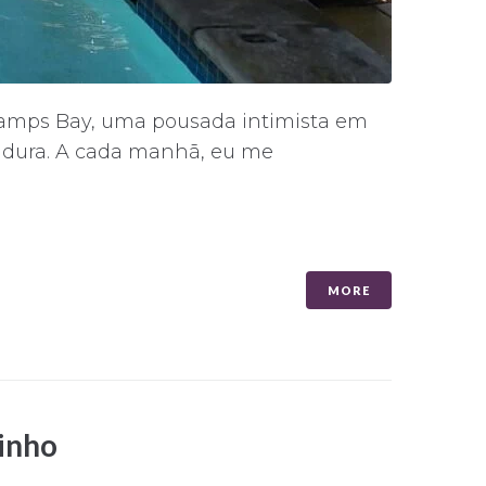
amps Bay, uma pousada intimista em
ldura. A cada manhã, eu me
MORE
inho