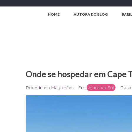
Ir
para
HOME
AUTORA DO BLOG
BARI
o
conteúdo
Onde se hospedar em Cape 
Por
Adriana Magalhães
Em
África do Sul
Post