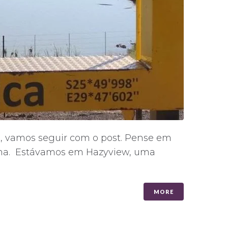
a, vamos seguir com o post. Pense em
olina. Estávamos em Hazyview, uma
MORE