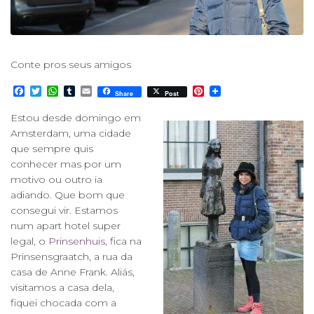
Conte pros seus amigos
F
T
W
T
E
P
Share
Post
a
w
h
u
m
i
c
i
a
m
a
n
Estou desde domingo em
e
t
t
b
i
t
Amsterdam, uma cidade
b
t
s
l
l
e
o
e
A
r
r
que sempre quis
o
r
p
e
conhecer mas por um
k
p
s
motivo ou outro ia
t
adiando. Que bom que
consegui vir. Estamos
num apart hotel super
legal, o
Prinsenhuis
, fica na
Prinsensgraatch, a rua da
casa de Anne Frank. Aliás,
visitamos a casa dela,
fiquei chocada com a