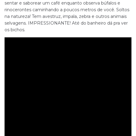
sentar e saborear um café enquanto observa búfalos e
rinocerontes caminhando a poucos metros de você. Soltos
na natureza! Tem avestruz, impala, zebra e outros animais
selvagens. IMPRESSIONANTE! Até do banheiro dá pra ver
os bichos.