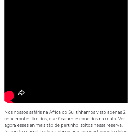
Nos nossos safáris na África do Sul tínhamos visto apenas 2
rinocerontes tímidos, que ficaram escondidos na mata. Ver
agora esses animais tão de pertinho, soltos nessa reserva,
foi muito massa! Foi legal observar o comportamento deles