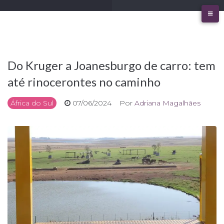
Ir
para
o
conteúdo
Do Kruger a Joanesburgo de carro: tem
até rinocerontes no caminho
África do Sul
07/06/2024
Por
Adriana Magalhães