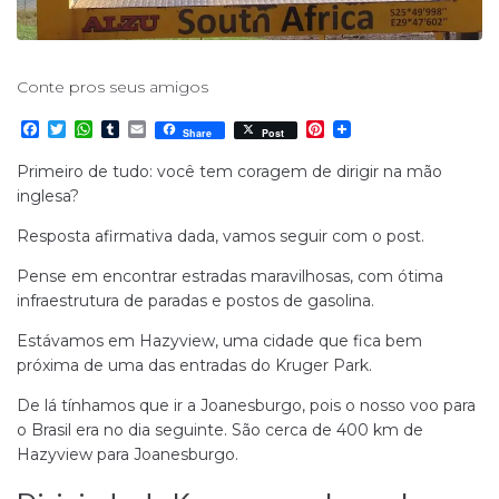
Conte pros seus amigos
F
T
W
T
E
P
Share
Post
a
w
h
u
m
i
c
i
a
m
a
n
Primeiro de tudo: você tem coragem de dirigir na mão
e
t
t
b
i
t
inglesa?
b
t
s
l
l
e
o
e
A
r
r
o
r
p
e
Resposta afirmativa dada, vamos seguir com o post.
k
p
s
t
Pense em encontrar estradas maravilhosas, com ótima
infraestrutura de paradas e postos de gasolina.
Estávamos em Hazyview, uma cidade que fica bem
próxima de uma das entradas do Kruger Park.
De lá tínhamos que ir a Joanesburgo, pois o nosso voo para
o Brasil era no dia seguinte. São cerca de 400 km de
Hazyview para Joanesburgo.