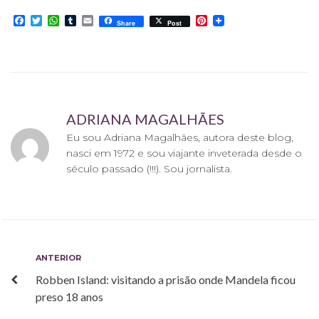
F
T
W
T
E
P
Share
Post
a
w
h
u
m
i
c
i
a
m
a
n
e
t
t
b
i
t
b
t
s
l
l
e
o
e
A
r
r
o
r
p
e
k
p
s
t
ADRIANA MAGALHÃES
Eu sou Adriana Magalhães, autora deste blog,
nasci em 1972 e sou viajante inveterada desde o
século passado (!!!). Sou jornalista.
Navegação
Anterior
ANTERIOR
Robben Island: visitando a prisão onde Mandela ficou
de
preso 18 anos
Post