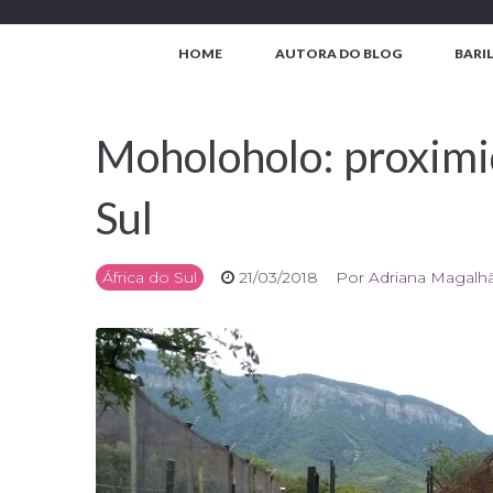
Ir
para
HOME
AUTORA DO BLOG
BARI
o
conteúdo
Moholoholo: proximi
Sul
África do Sul
21/03/2018
Por
Adriana Magalh