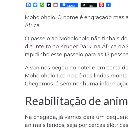
F
T
W
T
E
P
Share
Post
a
w
h
u
m
i
c
i
a
m
a
n
Moholoholo. O nome é engraçado mas a 
e
t
t
b
i
t
b
t
s
l
l
e
África.
o
e
A
r
r
o
r
p
e
k
p
s
O passeio ao Moholoholo não tinha sido
t
dia inteiro no Kruger Park
, na África do
rapidinho esse passeio para as 13 pesso
A van nos pegou no hotel e em cerca de 
Moholoholo fica no pé das lindas monta
Chegamos lá sem nenhuma informação p
Reabilitação de anim
Na chegada, já vamos para um pequeno au
animais feridos, seja por cercas elétric