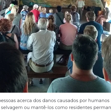
 pessoas acerca dos danos causados por humanos 
da selvagem ou mantê-los como residentes perman