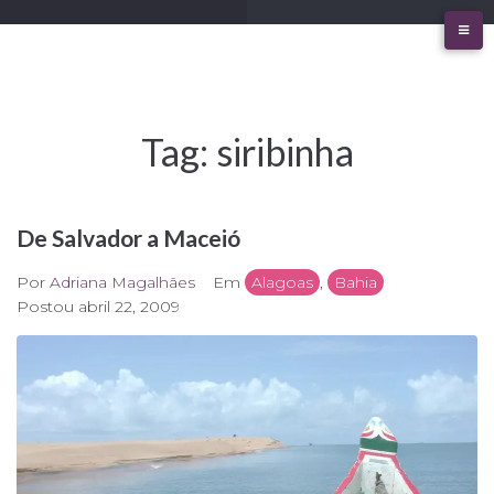
Ir
para
o
conteúdo
Tag:
siribinha
De Salvador a Maceió
Por
Adriana Magalhães
Em
Alagoas
,
Bahia
Postou
abril 22, 2009