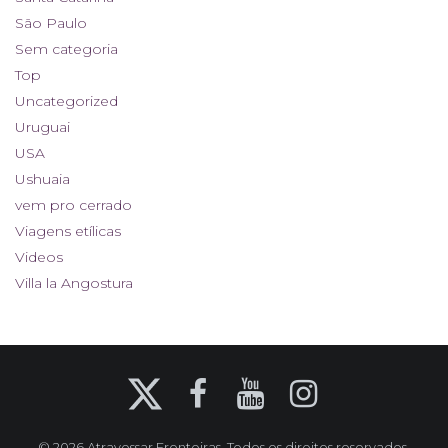
São Paulo
Sem categoria
Top
Uncategorized
Uruguai
USA
Ushuaia
vem pro cerrado
Viagens etílicas
Videos
Villa la Angostura
X
Facebook
YouTube
Instagram
© 2026 Atravessar Fronteiras. Todos os direitos reservados.