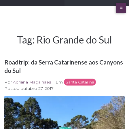
Ir
para
o
conteúdo
Tag:
Rio Grande do Sul
Roadtrip: da Serra Catarinense aos Canyons
do Sul
Por
Adriana Magalhães
Em
Santa Catarina
Postou
outubro 27, 2017