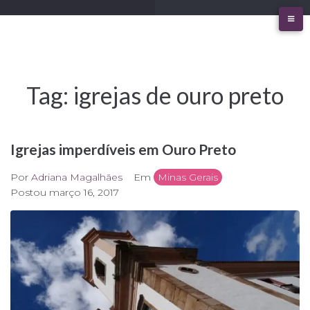
Ir
para
o
conteúdo
Tag:
igrejas de ouro preto
Igrejas imperdíveis em Ouro Preto
Por
Adriana Magalhães
Em
Minas Gerais
Postou
março 16, 2017