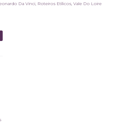
eonardo Da Vinci
,
Roteiros Etílicos
,
Vale Do Loire
s