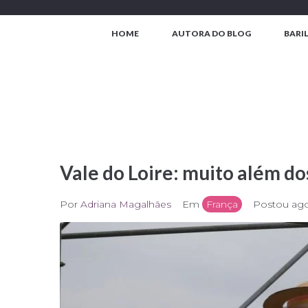
Ir
para
HOME
AUTORA DO BLOG
BARI
o
conteúdo
Vale do Loire: muito além do
Por
Adriana Magalhães
Em
França
Postou
ago