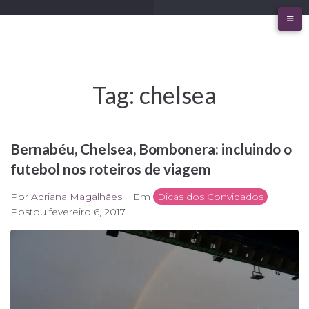
Ir
para
o
conteúdo
Tag:
chelsea
Bernabéu, Chelsea, Bombonera: incluindo o
futebol nos roteiros de viagem
Por
Adriana Magalhães
Em
Dicas dos Convidados
Postou
fevereiro 6, 2017