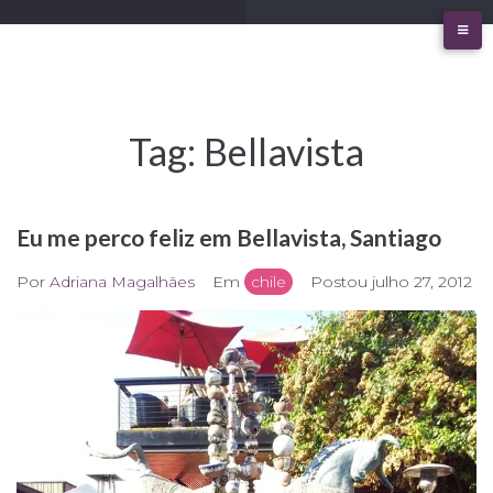
Ir
para
o
conteúdo
Tag:
Bellavista
Eu me perco feliz em Bellavista, Santiago
Por
Adriana Magalhães
Em
chile
Postou
julho 27, 2012