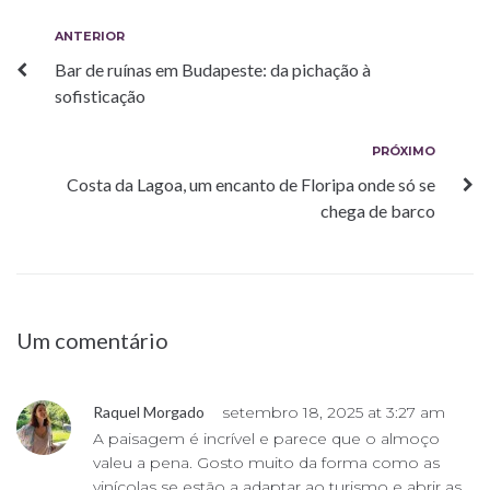
Navegação
Anterior
ANTERIOR
Bar de ruínas em Budapeste: da pichação à
de
sofisticação
Post
Próximo
PRÓXIMO
Costa da Lagoa, um encanto de Floripa onde só se
chega de barco
Um comentário
Raquel Morgado
setembro 18, 2025 at 3:27 am
A paisagem é incrível e parece que o almoço
valeu a pena. Gosto muito da forma como as
vinícolas se estão a adaptar ao turismo e abrir as