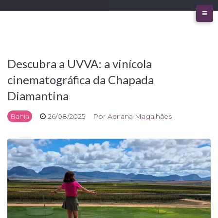
Ir
para
o
conteúdo
Descubra a UVVA: a vinícola
cinematográfica da Chapada
Diamantina
Bahia
26/08/2025
Por
Adriana Magalhães