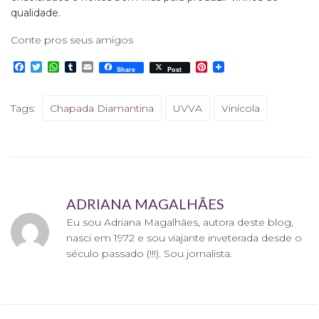
qualidade.
Conte pros seus amigos
F
T
W
T
E
P
Share
Post
a
w
h
u
m
i
c
i
a
m
a
n
e
t
t
b
i
t
Tags:
Chapada Diamantina
UVVA
Vinícola
b
t
s
l
l
e
o
e
A
r
r
o
r
p
e
k
p
s
t
ADRIANA MAGALHÃES
Eu sou Adriana Magalhães, autora deste blog,
nasci em 1972 e sou viajante inveterada desde o
século passado (!!!). Sou jornalista.