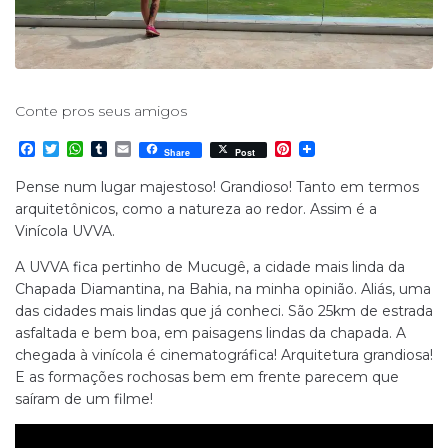
Conte pros seus amigos
F
T
W
T
E
P
Share
Post
a
w
h
u
m
i
c
i
a
m
a
n
Pense num lugar majestoso! Grandioso! Tanto em termos
e
t
t
b
i
t
arquitetônicos, como a natureza ao redor.
Assim é a
b
t
s
l
l
e
o
e
A
r
r
Vinícola UVVA.
o
r
p
e
k
p
s
A UVVA fica pertinho de Mucugê, a cidade mais linda da
t
Chapada Diamantina, na Bahia, na minha opinião. Aliás, uma
das cidades mais lindas que já conheci. São 25km de estrada
asfaltada e bem boa, em paisagens lindas da chapada. A
chegada à vinícola é cinematográfica! Arquitetura grandiosa!
E as formações rochosas bem em frente parecem que
saíram de um filme!