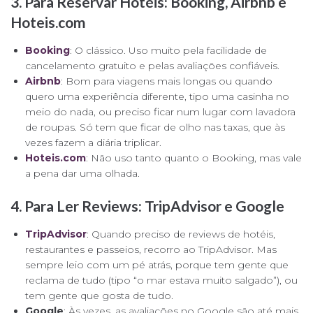
3. Para Reservar Hotéis: Booking, Airbnb e
Hoteis.com
Booking
: O clássico. Uso muito pela facilidade de
cancelamento gratuito e pelas avaliações confiáveis.
Airbnb
: Bom para viagens mais longas ou quando
quero uma experiência diferente, tipo uma casinha no
meio do nada, ou preciso ficar num lugar com lavadora
de roupas. Só tem que ficar de olho nas taxas, que às
vezes fazem a diária triplicar.
Hoteis.com
: Não uso tanto quanto o Booking, mas vale
a pena dar uma olhada.
4. Para Ler Reviews: TripAdvisor e Google
TripAdvisor
: Quando preciso de reviews de hotéis,
restaurantes e passeios, recorro ao TripAdvisor. Mas
sempre leio com um pé atrás, porque tem gente que
reclama de tudo (tipo “o mar estava muito salgado”), ou
tem gente que gosta de tudo.
Google
: Às vezes, as avaliações no Google são até mais