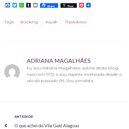
F
T
W
T
E
P
Share
Post
a
w
h
u
m
i
c
i
a
m
a
n
e
t
t
b
i
t
Tags:
Booking
Kayak
TripAdvisor
b
t
s
l
l
e
o
e
A
r
r
o
r
p
e
k
p
s
t
ADRIANA MAGALHÃES
Eu sou Adriana Magalhães, autora deste blog,
nasci em 1972 e sou viajante inveterada desde o
século passado (!!!). Sou jornalista.
Navegação
Anterior
ANTERIOR
O que achei do Vila Galé Alagoas
de