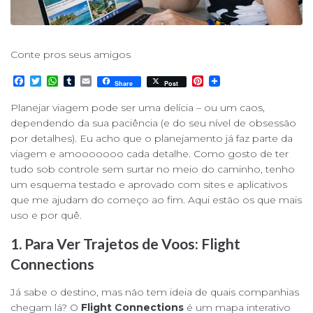
Conte pros seus amigos
F
T
W
T
E
P
Share
Post
a
w
h
u
m
i
c
i
a
m
a
n
Planejar viagem pode ser uma delícia – ou um caos,
e
t
t
b
i
t
dependendo da sua paciência (e do seu nível de obsessão
b
t
s
l
l
e
o
e
A
r
r
por detalhes). Eu acho que o planejamento já faz parte da
o
r
p
e
viagem e amooooooo cada detalhe. Como gosto de ter
k
p
s
tudo sob controle sem surtar no meio do caminho, tenho
t
um esquema testado e aprovado com sites e aplicativos
que me ajudam do começo ao fim. Aqui estão os que mais
uso e por quê.
1. Para Ver Trajetos de Voos:
Flight
Connections
Já sabe o destino, mas não tem ideia de quais companhias
chegam lá? O
Flight Connections
é um mapa interativo