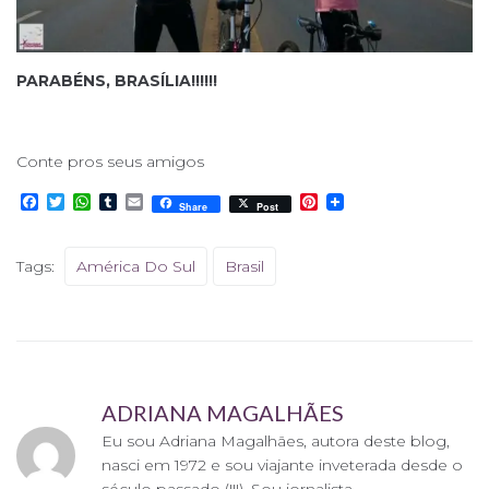
PARABÉNS, BRASÍLIA!!!!!!
Conte pros seus amigos
F
T
W
T
E
P
Share
Post
a
w
h
u
m
i
c
i
a
m
a
n
e
t
t
b
i
t
Tags:
América Do Sul
Brasil
b
t
s
l
l
e
o
e
A
r
r
o
r
p
e
k
p
s
t
ADRIANA MAGALHÃES
Eu sou Adriana Magalhães, autora deste blog,
nasci em 1972 e sou viajante inveterada desde o
século passado (!!!). Sou jornalista.