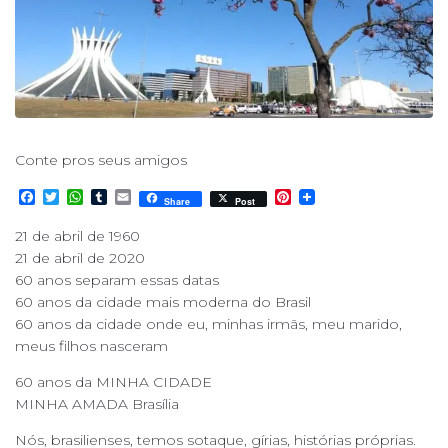
Conte pros seus amigos
F
T
W
T
E
P
Share
Post
a
w
h
u
m
i
c
i
a
m
a
n
21 de abril de 1960
e
t
t
b
i
t
21 de abril de 2020
b
t
s
l
l
e
o
e
A
r
r
60 anos separam essas datas
o
r
p
e
60 anos da cidade mais moderna do Brasil
k
p
s
60 anos da cidade onde eu, minhas irmãs, meu marido,
t
meus filhos nasceram
60 anos da MINHA CIDADE
MINHA AMADA Brasília
Nós, brasilienses, temos sotaque, gírias, histórias próprias.