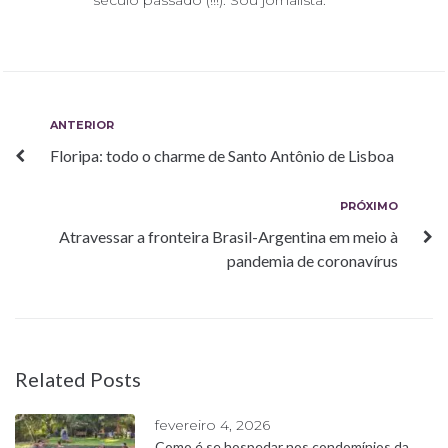
Navegação
Anterior
ANTERIOR
Floripa: todo o charme de Santo Antônio de Lisboa
de
Post
Próximo
PRÓXIMO
Atravessar a fronteira Brasil-Argentina em meio à
pandemia de coronavírus
Related Posts
fevereiro 4, 2026
Como é se hospedar nos condomínios da