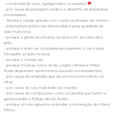
– construída do zero, agrega todos os estados
;
– por causa da paisagem verde e o desenho da arquitetura
encantadora;
– Brasília é cidade grande com o jeito acolhedor do interior;
– pela beleza, pelas ruas arborizadas e pela qualidade de
vida muito boa;
– porque a gente se encanta na seca com as cores dos
ipês;
– porque é lindo ver os brasilienses pararem o carro para
fotografar os ipês na seca;
– porque é massa, véi;
– porque músicas como as de Legião Urbana e Plebe
Rude despertam sentimentos viscerais nos brasilienses;
– por causa da amplidão que dá um horizonte infinito ao
olhar;
– por causa do céu mais lindo do mundo;
– por causa de construções como a Catedral que fazem a
gente perder o folêgo de tão lindas;
– porque só nós sabemos entender a numeração do Plano
Piloto;