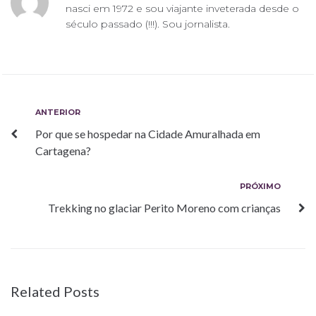
nasci em 1972 e sou viajante inveterada desde o
século passado (!!!). Sou jornalista.
Navegação
Anterior
ANTERIOR
Por que se hospedar na Cidade Amuralhada em
de
Cartagena?
Post
Próximo
PRÓXIMO
Trekking no glaciar Perito Moreno com crianças
Related Posts