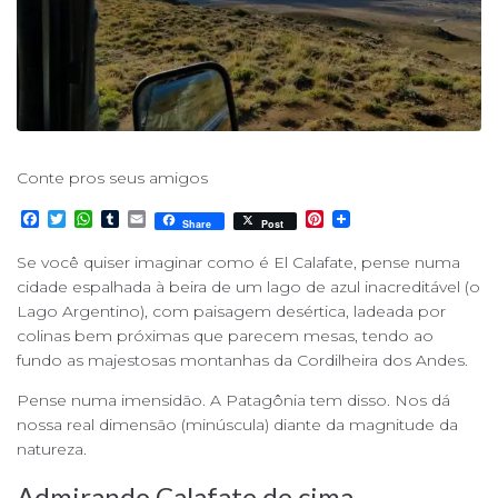
Conte pros seus amigos
F
T
W
T
E
P
Share
Post
a
w
h
u
m
i
c
i
a
m
a
n
Se você quiser imaginar como é El Calafate, pense numa
e
t
t
b
i
t
cidade espalhada à beira de um lago de azul inacreditável (o
b
t
s
l
l
e
o
e
A
r
r
Lago Argentino), com paisagem desértica, ladeada por
o
r
p
e
colinas bem próximas que parecem mesas, tendo ao
k
p
s
fundo as majestosas montanhas da Cordilheira dos Andes.
t
Pense numa imensidão. A Patagônia tem disso. Nos dá
nossa real dimensão (minúscula) diante da magnitude da
natureza.
Admirando Calafate de cima