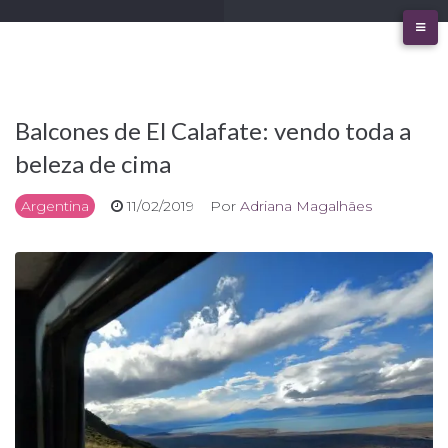
Ir
para
o
conteúdo
Balcones de El Calafate: vendo toda a
beleza de cima
Argentina
11/02/2019
Por
Adriana Magalhães