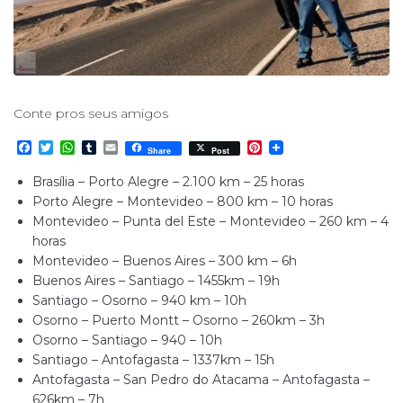
Conte pros seus amigos
F
T
W
T
E
P
Share
Post
a
w
h
u
m
i
c
i
a
m
a
n
Brasília – Porto Alegre – 2.100 km – 25 horas
e
t
t
b
i
t
Porto Alegre – Montevideo – 800 km – 10 horas
b
t
s
l
l
e
o
e
A
r
r
Montevideo – Punta del Este – Montevideo – 260 km – 4
o
r
p
e
horas
k
p
s
Montevideo – Buenos Aires – 300 km – 6h
t
Buenos Aires – Santiago – 1455km – 19h
Santiago – Osorno – 940 km – 10h
Osorno – Puerto Montt – Osorno – 260km – 3h
Osorno – Santiago – 940 – 10h
Santiago – Antofagasta – 1337km – 15h
Antofagasta – San Pedro do Atacama – Antofagasta –
626km – 7h