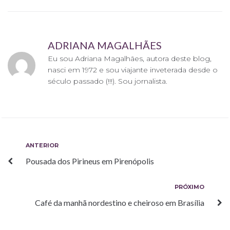
k
p
s
t
ADRIANA MAGALHÃES
Eu sou Adriana Magalhães, autora deste blog,
nasci em 1972 e sou viajante inveterada desde o
século passado (!!!). Sou jornalista.
Navegação
Anterior
ANTERIOR
Pousada dos Pirineus em Pirenópolis
de
Post
Próximo
PRÓXIMO
Café da manhã nordestino e cheiroso em Brasília