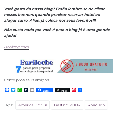
Você gosta do nosso blog? Então lembre-se de clicar
nesses banners quando precisar reservar hotel ou
alugar carro. Aliás, já coloca nos seus favoritos!!!
Não custa nada pra você é para o blog já é uma grande
ajuda!
Booking.com
Conte pros seus amigos
F
T
W
T
E
P
Share
Post
a
w
h
u
m
i
c
i
a
m
a
n
e
t
t
b
i
t
Tags:
América Do Sul
Destino RBBV
Road Trip
b
t
s
l
l
e
o
e
A
r
r
o
r
p
e