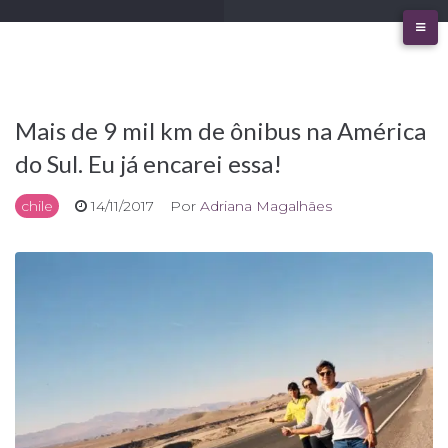
Ir
para
o
conteúdo
Mais de 9 mil km de ônibus na América
do Sul. Eu já encarei essa!
chile
14/11/2017
Por
Adriana Magalhães