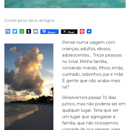
Conte pros seus amigos
F
T
W
T
E
P
Share
Post
a
w
h
u
m
i
c
i
a
m
a
n
Pense numa viagem com
e
t
t
b
i
t
crianças, adultos, idosos,
b
t
s
l
l
e
o
e
A
r
r
adolescentes… Treze pessoas
o
r
p
e
no total. Minha família,
k
p
s
contando marido, filhos, irmãs,
t
cunhado, sobrinhos, pai e mãe.
É gente que não acaba mais
né?
Resolvemos passar 10 dias
juntos, mas não poderia ser em
qualquer lugar. Teria que ser
um lugar que agregasse a
família, que não tívessemos
vontade de nos separar, para