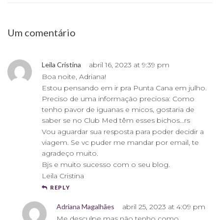
Um comentário
Leila Cristina
abril 16, 2023 at 9:39 pm
Boa noite, Adriana!
Estou pensando em ir pra Punta Cana em julho.
Preciso de uma informação preciosa: Como
tenho pavor de iguanas e micos, gostaria de
saber se no Club Med têm esses bichos…rs
Vou aguardar sua resposta para poder decidir a
viagem. Se vc puder me mandar por email, te
agradeço muito.
Bjs e muito sucesso com o seu blog.
Leila Cristina
REPLY
Adriana Magalhães
abril 25, 2023 at 4:09 pm
Me desculpe mas não tenho como