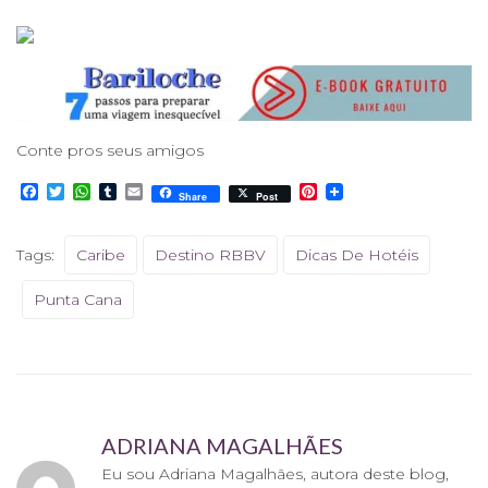
Conte pros seus amigos
F
T
W
T
E
P
Share
Post
a
w
h
u
m
i
c
i
a
m
a
n
e
t
t
b
i
t
Tags:
Caribe
Destino RBBV
Dicas De Hotéis
b
t
s
l
l
e
o
e
A
r
r
o
r
p
e
Punta Cana
k
p
s
t
ADRIANA MAGALHÃES
Eu sou Adriana Magalhães, autora deste blog,