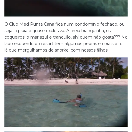
O Club Med Punta Cana fica num condomínio fechado, ou
seja, a praia é quase exclusiva. A areia branquinha, os
coqueiros, o mar azul e tranquilo, ah! quem não gosta??? No
lado esquerdo do resort tem algumas pedras e corais e foi
lá que mergulhamos de snorkel com nossos filhos.