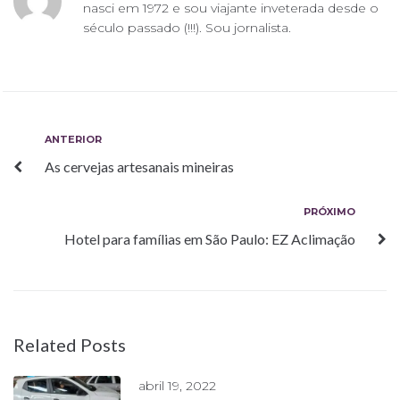
nasci em 1972 e sou viajante inveterada desde o
século passado (!!!). Sou jornalista.
Navegação
Anterior
ANTERIOR
As cervejas artesanais mineiras
de
Post
Próximo
PRÓXIMO
Hotel para famílias em São Paulo: EZ Aclimação
Related Posts
abril 19, 2022