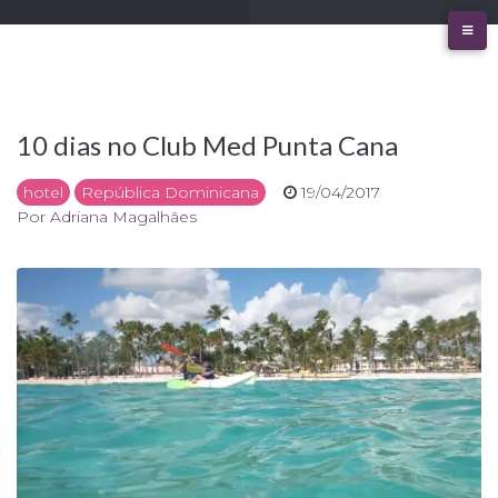
Ir
para
o
conteúdo
10 dias no Club Med Punta Cana
hotel
República Dominicana
19/04/2017
Por
Adriana Magalhães