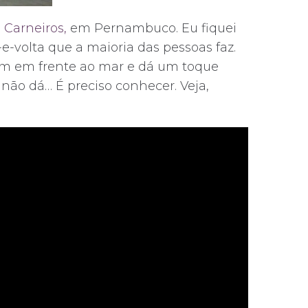
 Carneiros,
em Pernambuco. Eu fiquei
-volta que a maioria das pessoas faz.
bem em frente ao mar e dá um toque
não dá… É preciso conhecer. Veja,