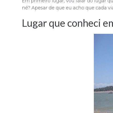
Em primeiro lugar, vou falar do lugar
t
né? Apesar de que eu acho que cada vi
Lugar que conheci em