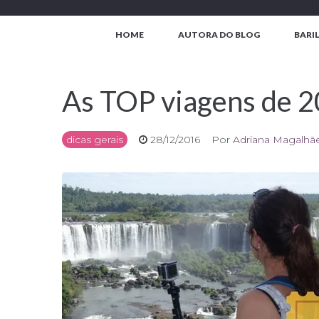
Ir
para
HOME
AUTORA DO BLOG
BARI
o
conteúdo
As TOP viagens de 
dicas gerais
28/12/2016
Por
Adriana Magalhã