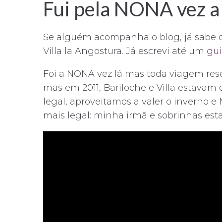
Fui pela NONA vez a 
Se alguém acompanha o blog, já sabe qu
Villa la Angostura. Já escrevi até um
gui
Foi a NONA vez lá mas toda viagem res
mas em 2011, Bariloche e Villa estavam 
legal, aproveitamos a valer o inverno e
mais legal: minha irmã e sobrinhas est