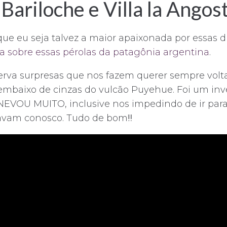
Bariloche e Villa la Angos
e eu seja talvez a maior apaixonada por essas d
a sobre essas pérolas da patagônia argentina
.
erva surpresas que nos fazem querer sempre volt
embaixo de cinzas do vulcão Puyehue. Foi um inver
 NEVOU MUITO, inclusive nos impedindo de ir para 
avam conosco. Tudo de bom!!!