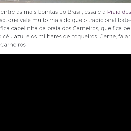
ntre as mais bonitas do Brasil, essa é a
Praia dos
que vale muito mais do que o tradicional bate-e
ica capelinha da praia dos Carneiros, que fica 
éu azul e os milhares de coqueiros. Gente, falar 
 Carneiros.