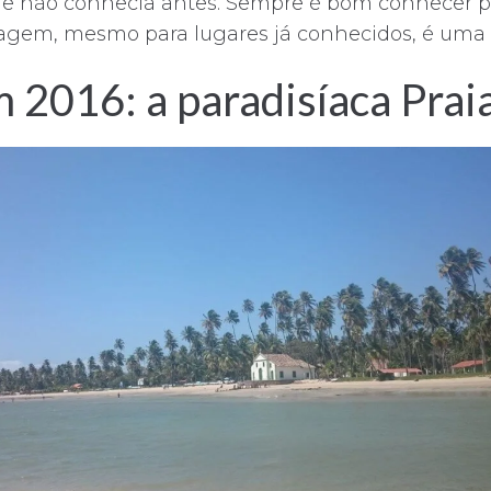
 que não conhecia antes. Sempre é bom conhecer 
agem, mesmo para lugares já conhecidos, é uma n
 2016: a paradisíaca Prai