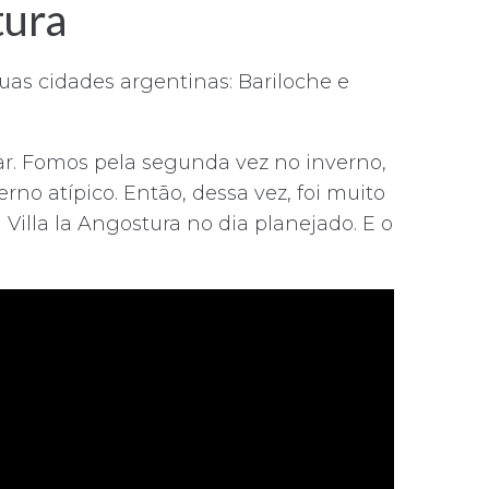
tura
uas cidades argentinas: Bariloche e
ar. Fomos pela segunda vez no inverno,
no atípico. Então, dessa vez, foi muito
Villa la Angostura no dia planejado. E o