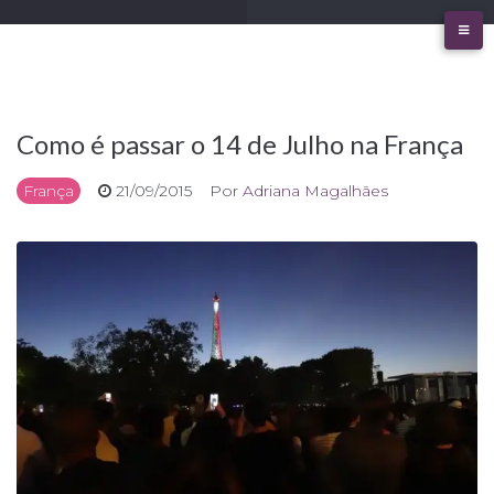
Ir
para
o
conteúdo
Como é passar o 14 de Julho na França
França
21/09/2015
Por
Adriana Magalhães