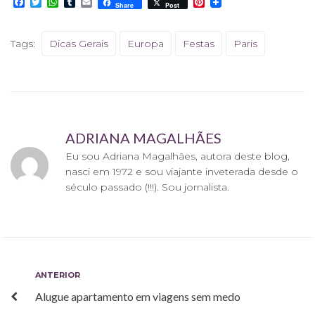
F
T
W
T
E
P
Share
Post
a
w
h
u
m
i
c
i
a
m
a
n
e
t
t
b
i
t
Tags:
Dicas Gerais
Europa
Festas
Paris
b
t
s
l
l
e
o
e
A
r
r
o
r
p
e
k
p
s
t
ADRIANA MAGALHÃES
Eu sou Adriana Magalhães, autora deste blog,
nasci em 1972 e sou viajante inveterada desde o
século passado (!!!). Sou jornalista.
Navegação
Anterior
ANTERIOR
Alugue apartamento em viagens sem medo
de