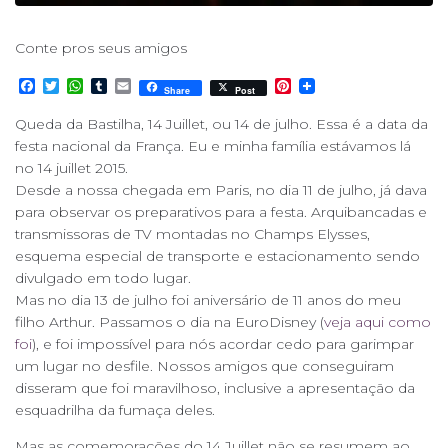
Conte pros seus amigos
F
T
W
T
E
P
Share
Post
a
w
h
u
m
i
c
i
a
m
a
n
Queda da Bastilha, 14 Juillet, ou 14 de julho. Essa é a data da
e
t
t
b
i
t
festa nacional da França. Eu e minha família estávamos lá
b
t
s
l
l
e
o
e
A
r
r
no 14 juillet 2015.
o
r
p
e
Desde a nossa chegada em Paris, no dia 11 de julho, já dava
k
p
s
para observar os preparativos para a festa. Arquibancadas e
t
transmissoras de TV montadas no Champs Elysses,
esquema especial de transporte e estacionamento sendo
divulgado em todo lugar.
Mas no dia 13 de julho foi aniversário de 11 anos do meu
filho Arthur. Passamos o dia na EuroDisney (
veja aqui como
foi
), e foi impossível para nós acordar cedo para garimpar
um lugar no desfile. Nossos amigos que conseguiram
disseram que foi maravilhoso, inclusive a apresentação da
esquadrilha da fumaça deles.
Mas as comemorações do 14 Juillet não se resumem ao