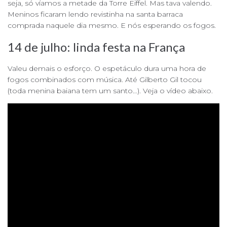
seja, só víamos a metade da Torre Eiffel. Mas tava valendo.
Meninos ficaram lendo revistinha na santa barraca
comprada naquele dia mesmo. E nós esperando os fogos.
14 de julho: linda festa na França
Valeu demais o esforço. O espetáculo dura uma hora de
fogos combinados com música. Até Gilberto Gil tocou
(toda menina baiana tem um santo…). Veja o vídeo abaixo.