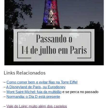
Links Relacionados
– 
Como comer bem e evitar filas na Torre Eiffel
– 
A Disneyland de Paris, ou Eurodisney
– 
Mont Saint-Michel: fuja da multidão
 e se perca no passado
– 
Normandia: o Dia D está presente
– 
Vale do Loire: muito além dos castelos